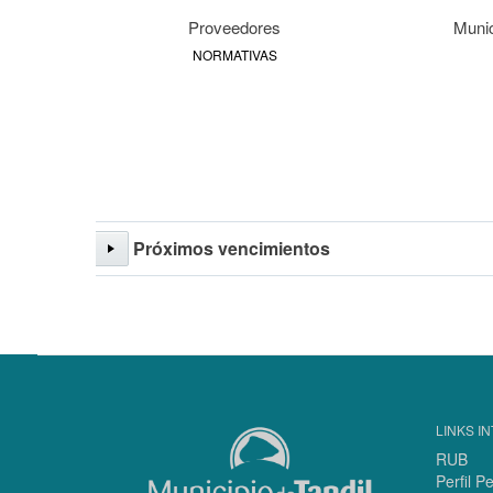
Proveedores
Munic
NORMATIVAS
Próximos vencimientos
LINKS I
RUB
Perfil P